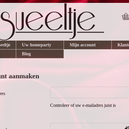
eeltje
Uw homeparty
Mijn account
Klant
Blog
unt aanmaken
res
Controleer of uw e-mailadres juist is