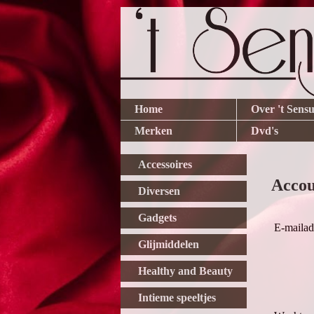
Home
Over 't Sensu
Merken
Dvd's
Accessoires
Acco
Diversen
Gadgets
E-mailad
Glijmiddelen
Healthy and Beauty
Intieme speeltjes